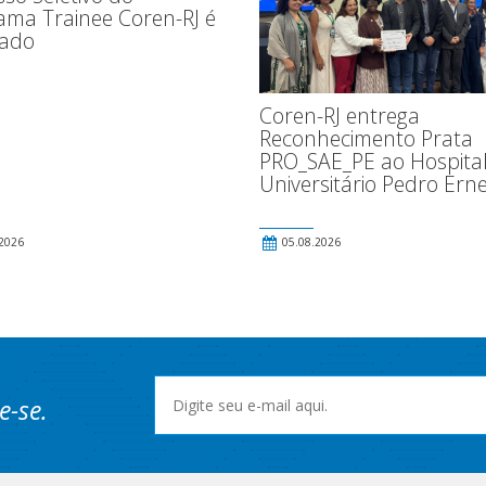
ama Trainee Coren-RJ é
gado
Coren-RJ entrega
Reconhecimento Prata
PRO_SAE_PE ao Hospita
Universitário Pedro Ern
2026
05.08.2026
e-se.