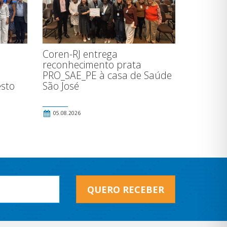
Coren-RJ entrega
reconhecimento prata
l
PRO_SAE_PE à casa de Saúde
esto
São José
05.08.2026
QUERO RECEBER