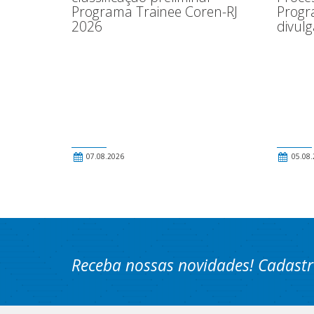
Programa Trainee Coren-RJ
Progr
2026
divul
07.08.2026
05.08.
Receba nossas novidades! Cadastr