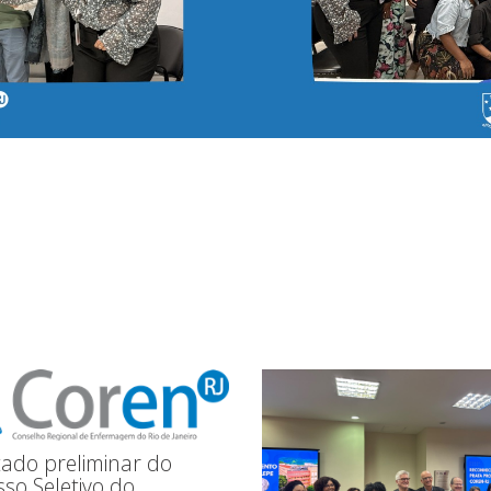
tado preliminar do
so Seletivo do