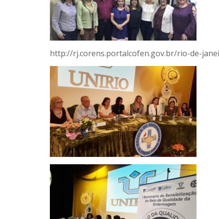
http://rj.corens.portalcofen.gov.br/rio-de-ja