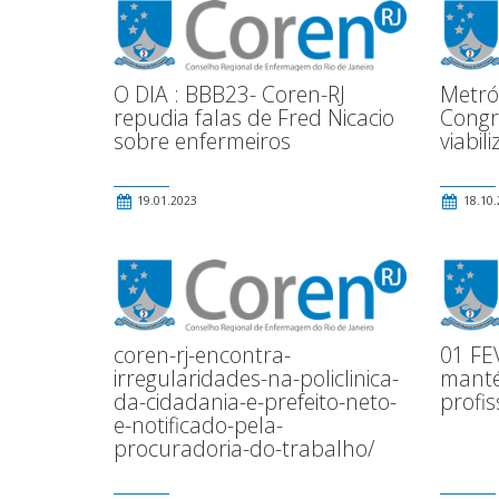
O DIA : BBB23- Coren-RJ
Metróp
repudia falas de Fred Nicacio
Congr
sobre enfermeiros
viabi
19.01.2023
18.10.
coren-rj-encontra-
01 FE
irregularidades-na-policlinica-
manté
da-cidadania-e-prefeito-neto-
profis
e-notificado-pela-
procuradoria-do-trabalho/