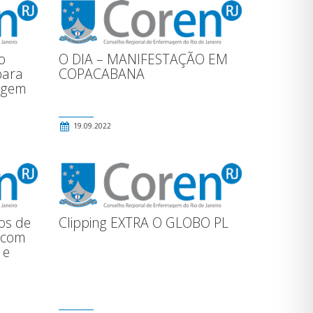
o
O DIA – MANIFESTAÇÃO EM
para
COPACABANA
agem
19.09.2022
sos de
Clipping EXTRA O GLOBO PL
s com
 e