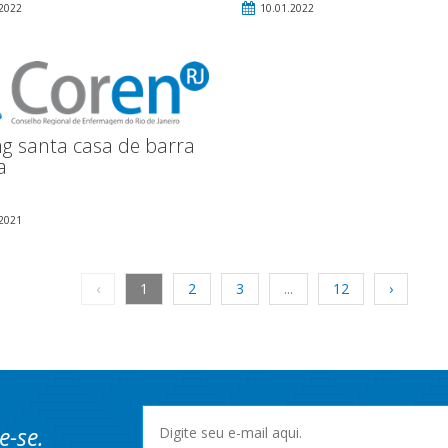
2022
10.01.2022
ng santa casa de barra
a
2021
‹
1
2
3
...
12
›
e-se.