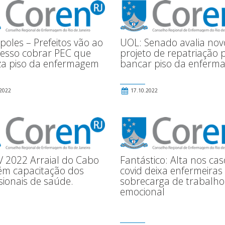
oles – Prefeitos vão ao
UOL: Senado avalia nov
esso cobrar PEC que
projeto de repatriação 
liza piso da enfermagem
bancar piso da enferm
2022
17.10.2022
V 2022 Arraial do Cabo
Fantástico: Alta nos ca
m capacitação dos
covid deixa enfermeira
sionais de saúde.
sobrecarga de trabalho
emocional