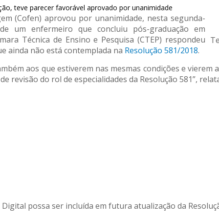
ução, teve parecer favorável aprovado por unanimidade
gem (Cofen) aprovou por unanimidade, nesta segunda-
de de um enfermeiro que concluiu pós-graduação em
âmara Técnica de Ensino e Pesquisa (CTEP) respondeu
Te
que ainda não está contemplada na
Resolução 581/2018
.
 também aos que estiverem nas mesmas condições e vierem a s
e revisão do rol de especialidades da Resolução 581”, relata
igital possa ser incluída em futura atualização da Resoluç