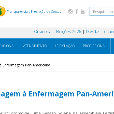
Transparência e Prestação de Contas
Ouvidoria
Eleições 2026
Dúvidas freque
ITUCIONAL
ATENDIMENTO
LEGISLAÇÃO
PROFISSIONAL
à Enfermagem Pan-Americana
nagem à Enfermagem Pan-Ameri
Behring promoveu uma Sessão Solene na Assembleia Legisla