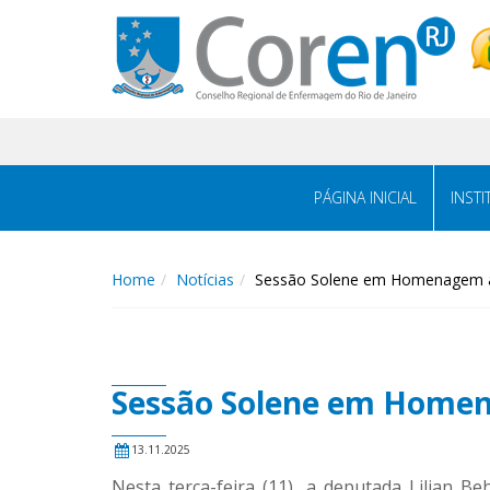
PÁGINA INICIAL
INST
Home
Notícias
Sessão Solene em Homenagem 
Sessão Solene em Home
13.11.2025
Nesta terça-feira (11), a deputada Lilian 