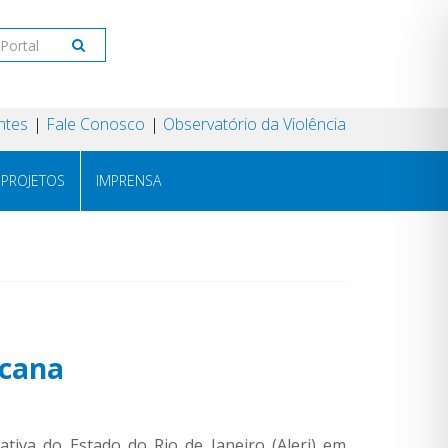
ntes
Fale Conosco
Observatório da Violência
PROJETOS
IMPRENSA
cana
tiva do Estado do Rio de Janeiro (Alerj) em